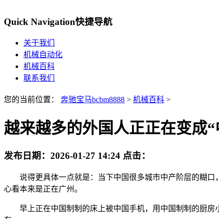
Quick Navigation
快捷导航
关于我们
机械自动化
机械百科
联系我们
您的当前位置：
奔驰宝马bcbm8888
>
机械百科
>
越来越多的外国人正正在变成“
发布日期：
2026-01-27 14:24
点击：
说得更具体一点就是：当下中国很多城市中产阶层的糊口，素质
心看本来是正在广州。
早上正在中国制制的床上被中国手机，用中国制制的厨房小家电