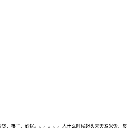
饭煲、筷子、砂锅。。。。。。人什么时候起头天天煮米饭、煲