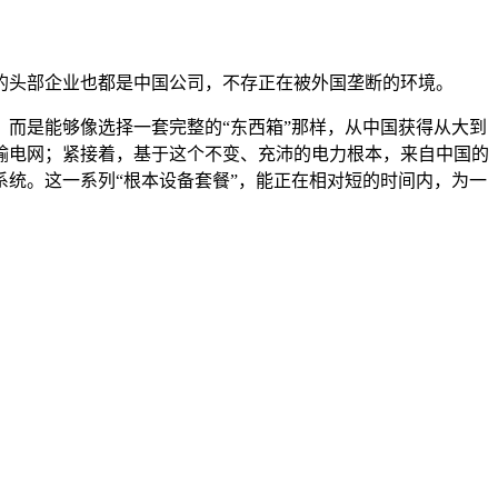
头部企业也都是中国公司，不存正在被外国垄断的环境。
而是能够像选择一套完整的“东西箱”那样，从中国获得从大到
输电网；紧接着，基于这个不变、充沛的电力根本，来自中国的
统。这一系列“根本设备套餐”，能正在相对短的时间内，为一