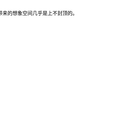
带来的想象空间几乎是上不封顶的。