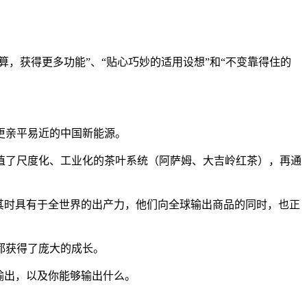
，获得更多功能”、“贴心巧妙的适用设想”和“不变靠得住的
更亲平易近的中国新能源。
了尺度化、工业化的茶叶系统（阿萨姆、大吉岭红茶），再通
其时具有于全世界的出产力，他们向全球输出商品的同时，也正
都获得了庞大的成长。
输出，以及你能够输出什么。
。