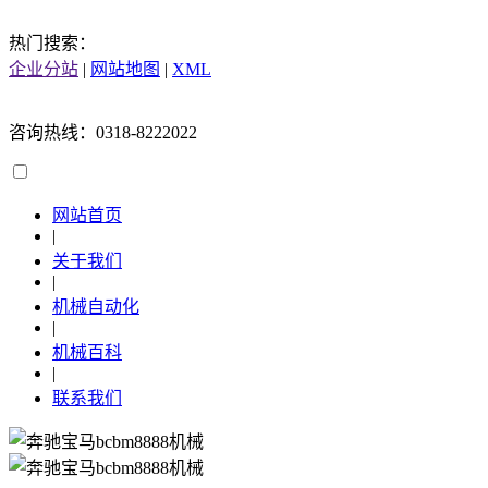
热门搜索：
企业分站
|
网站地图
|
XML
咨询热线：0318-8222022
网站首页
|
关于我们
|
机械自动化
|
机械百科
|
联系我们