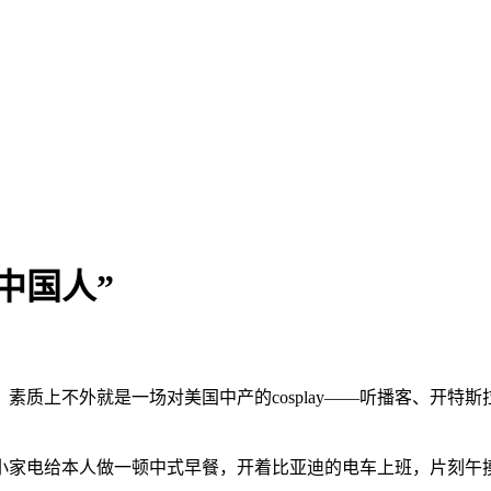
中国人”
上不外就是一场对美国中产的cosplay——听播客、开特
给本人做一顿中式早餐，开着比亚迪的电车上班，片刻午摸鱼的时