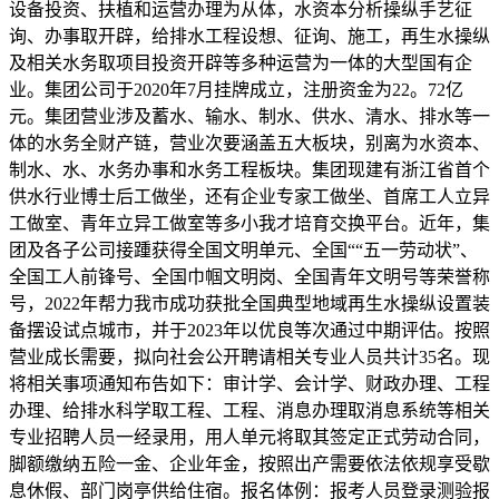
设备投资、扶植和运营办理为从体，水资本分析操纵手艺征
询、办事取开辟，给排水工程设想、征询、施工，再生水操纵
及相关水务取项目投资开辟等多种运营为一体的大型国有企
业。集团公司于2020年7月挂牌成立，注册资金为22。72亿
元。集团营业涉及蓄水、输水、制水、供水、清水、排水等一
体的水务全财产链，营业次要涵盖五大板块，别离为水资本、
制水、水、水务办事和水务工程板块。集团现建有浙江省首个
供水行业博士后工做坐，还有企业专家工做坐、首席工人立异
工做室、青年立异工做室等多小我才培育交换平台。近年，集
团及各子公司接踵获得全国文明单元、全国““五一劳动状”、
全国工人前锋号、全国巾帼文明岗、全国青年文明号等荣誉称
号，2022年帮力我市成功获批全国典型地域再生水操纵设置装
备摆设试点城市，并于2023年以优良等次通过中期评估。按照
营业成长需要，拟向社会公开聘请相关专业人员共计35名。现
将相关事项通知布告如下：审计学、会计学、财政办理、工程
办理、给排水科学取工程、工程、消息办理取消息系统等相关
专业招聘人员一经录用，用人单元将取其签定正式劳动合同，
脚额缴纳五险一金、企业年金，按照出产需要依法依规享受歇
息休假、部门岗亭供给住宿。报名体例：报考人员登录测验报