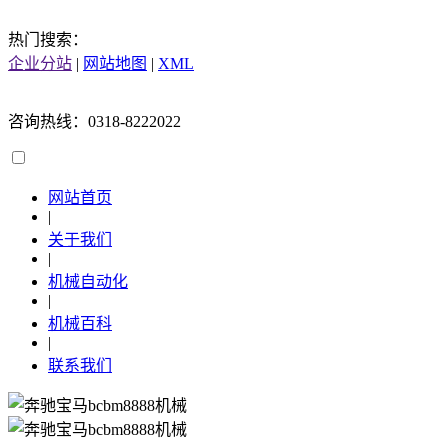
热门搜索：
企业分站
|
网站地图
|
XML
咨询热线：0318-8222022
网站首页
|
关于我们
|
机械自动化
|
机械百科
|
联系我们