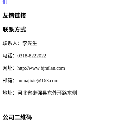
们
友情链接
联系方式
联系人：李先生
电话：0318-8222022
网址：http://www.bjmilan.com
邮箱：huinajixie@163.com
地址：河北省枣强县东外环路东侧
公司二维码