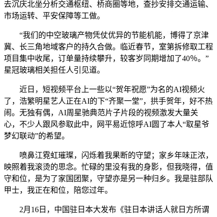
去沉庆北坐分析交通枢纽、桥商圈等地，查抄安排交通运输、
市场运转、平安保障等工做。
“我们的中空玻璃产物凭仗优异的节能机能，博得了京津
冀、长三角地域客户的持久合做。临近春节，室第拆修取工程
项目集中收尾，订单量持续攀升，较客岁同期增加了40％。”
星冠玻璃相关担任人引见道。
近日，短视频平台上一些以“贺年祝愿”为名的AI视频火
了，浩繁明星艺人正在AI的下“齐聚一堂”，拱手贺年，好不热
闹。无独有偶，AI周星驰典范片子片段的视频激发大量关
心，不少人跟风参取此中，网平易近惊呼AI圆了本人“取星爷
梦幻联动”的希望。
喷鼻江霓虹璀璨，闪烁着我果断的守望；家乡年味正浓，
映照着我滚烫的思念。忙碌的里没有我的身影，但我晓得，值
守和位，是为了家国团聚，守望亦是另一种归乡。我是驻部队
甲士，我正在和位，陪您过年。
2月16日，中国驻日本大发布《驻日本讲话人就日方所谓