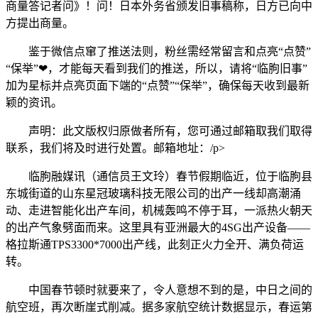
商量答记者问》！问！日本外务省颁发旧事稿称，日方已向中
方提出商量。
鉴于微信点窜了推送法则，粉丝需经常留言和点亮“点赞”
“保举”❤，才能每天看到我们的推送，所以，请将“临朐旧事”
加为星标并点亮页面下端的“点赞”“保举”，确保每天收到最新
颖的资讯。
声明：此文版权归原做者所有，您可通过邮箱取我们取得
联系，我们将及时进行处置。邮箱地址：/p>
临朐融媒讯（通信员王文玲）春节假期临近，位于临朐县
东城街道的山东星冠玻璃科技无限公司的出产一线却高潮涌
动、走进智能化出产车间，机械轰鸣不停于耳，一派热火朝天
的出产气象劈面而来。这里具有亚洲最大的4SG出产设备——
格拉斯通TPS3300*7000出产线，此刻正火力全开、满负荷运
转。
中国春节顿时就要来了，令人意想不到的是，中日之间的
航空班，再次断崖式削减。据多家航空统计数据显示，春运第