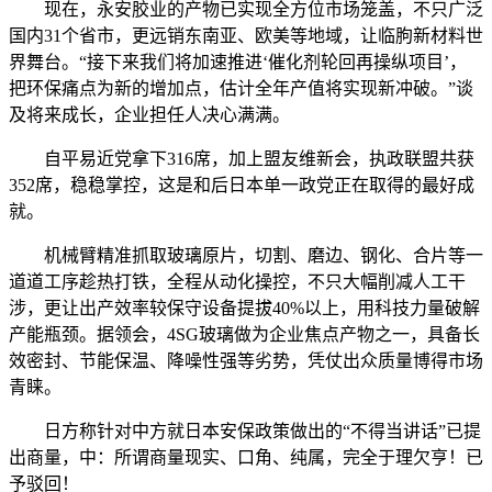
现在，永安胶业的产物已实现全方位市场笼盖，不只广泛
国内31个省市，更远销东南亚、欧美等地域，让临朐新材料世
界舞台。“接下来我们将加速推进‘催化剂轮回再操纵项目’，
把环保痛点为新的增加点，估计全年产值将实现新冲破。”谈
及将来成长，企业担任人决心满满。
自平易近党拿下316席，加上盟友维新会，执政联盟共获
352席，稳稳掌控，这是和后日本单一政党正在取得的最好成
就。
机械臂精准抓取玻璃原片，切割、磨边、钢化、合片等一
道道工序趁热打铁，全程从动化操控，不只大幅削减人工干
涉，更让出产效率较保守设备提拔40%以上，用科技力量破解
产能瓶颈。据领会，4SG玻璃做为企业焦点产物之一，具备长
效密封、节能保温、降噪性强等劣势，凭仗出众质量博得市场
青睐。
日方称针对中方就日本安保政策做出的“不得当讲话”已提
出商量，中：所谓商量现实、口角、纯属，完全于理欠亨！已
予驳回！