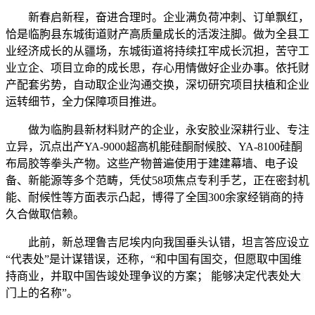
新春启新程，奋进合理时。企业满负荷冲刺、订单飘红，
恰是临朐县东城街道财产高质量成长的活泼注脚。做为全县工
业经济成长的从疆场，东城街道将持续扛牢成长沉担，苦守工
业立企、项目立命的成长思，存心用情做好企业办事。依托财
产配套劣势，自动取企业沟通交换，深切研究项目扶植和企业
运转细节，全力保障项目推进。
做为临朐县新材料财产的企业，永安胶业深耕行业、专注
立异，沉点出产YA-9000超高机能硅酮耐候胶、YA-8100硅酮
布局胶等拳头产物。这些产物普遍使用于建建幕墙、电子设
备、新能源等多个范畴，凭仗58项焦点专利手艺，正在密封机
能、耐候性等方面表示凸起，博得了全国300余家经销商的持
久合做取信赖。
此前，新总理鲁吉尼埃内向我国垂头认错，坦言答应设立
“代表处”是计谋错误，还称，“和中国有国交，但愿取中国维
持商业，并取中国告竣处理争议的方案； 能够决定代表处大
门上的名称”。