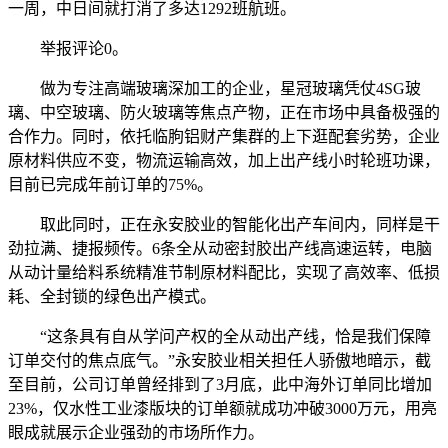
一周，中日间就打消了多达1292班航班。
举报评论0。
做为专注高端玻璃深加工的企业，星冠玻璃凭仗4SG玻
璃、中空玻璃、防火玻璃等焦点产物，正在市场中具备极强的
合作力。同时，依托临朐铝财产集群的上下逛配套劣势，企业
原材料供应不变，物流运输高效，加上出产线小时轮班功课，
目前已完成年前订单的75%。
取此同时，正在永安胶业的智能化出产车间内，同样是干
劲拉满、捷报频传。6条全从动密封胶出产线高速运转，电脑
从动计量给料系统精准节制原材料配比，实现了高效率、低损
耗、全封锁的绿色出产模式。
“这条具有自从学问产权的全从动出产线，恰是我们保障
订单交付的焦点底气。”永安胶业相关担任人骄傲地暗示，截
至目前，公司订单曾经排到了3月底，此中海外订单同比增加
23%，仅水性工业漆版块的订单额就成功冲破3000万元，用亮
眼成就展示企业强劲的市场所作力。