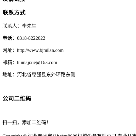
联系方式
联系人：李先生
电话：0318-8222022
网址：http://www.bjmilan.com
邮箱：huinajixie@163.com
地址：河北省枣强县东外环路东侧
公司二维码
扫一扫，添加二维码！