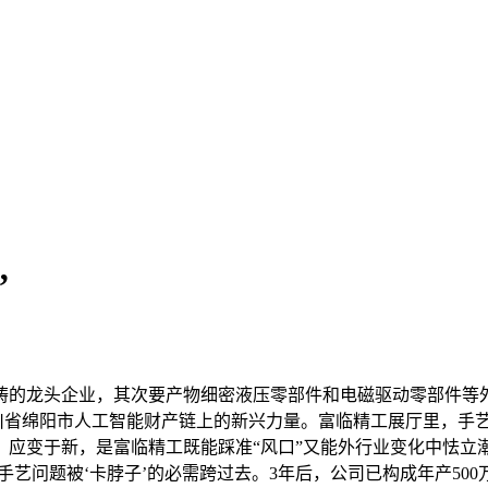
”
龙头企业，其次要产物细密液压零部件和电磁驱动零部件等外行
四川省绵阳市人工智能财产链上的新兴力量。富临精工展厅里，手
。应变于新，是富临精工既能踩准“风口”又能外行业变化中怯立
于手艺问题被‘卡脖子’的必需跨过去。3年后，公司已构成年产5