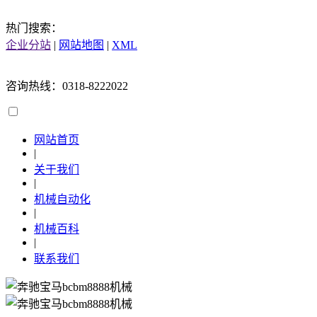
热门搜索：
企业分站
|
网站地图
|
XML
咨询热线：0318-8222022
网站首页
|
关于我们
|
机械自动化
|
机械百科
|
联系我们