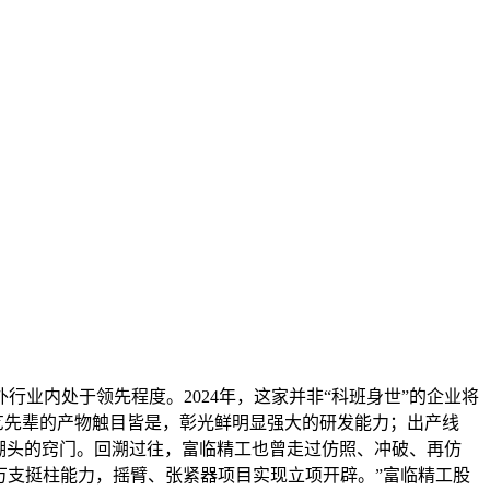
业内处于领先程度。2024年，这家并非“科班身世”的企业将
艺先辈的产物触目皆是，彰光鲜明显强大的研发能力；出产线
潮头的窍门。回溯过往，富临精工也曾走过仿照、冲破、再仿
00万支挺柱能力，摇臂、张紧器项目实现立项开辟。”富临精工股