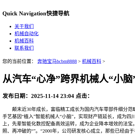
Quick Navigation
快捷导航
关于我们
机械自动化
机械百科
联系我们
您的当前位置：
奔驰宝马bcbm8888
>
机械百科
>
从汽车“心净”跨界机械人“小脑
发布日期：
2025-11-14 23:04
点击：
颠末近30年成长，富临精工成长为国内汽车零部件细分范畴的
手艺基因“植入”智能机械人“小脑”，实现财产链延长，成为
上，先辈智能化数控配备高效运转，成为企业降本增效的法宝
照、再冲破的“”。“2000年，公司研发核心成立，那些已经由