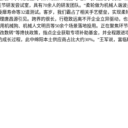
节研发尝试室，具有70余人的研发团队。“柔轮做为机械人谐波
委靡寿命等32道测试。客岁，我们霸占了相关手艺壁垒，实现柔
司理唐昌源引见。跨界的很长，行稳致远离不开企业立异驱动，
警用机械狗、机械人文明员等50余个场景落地投用。正在聚焦环
改数转”等搀扶政策，指点企业获取专项补助基金，并全程跟进
的成长过程，此中绵阳本土供应商占比大约30%。”王军说，富临