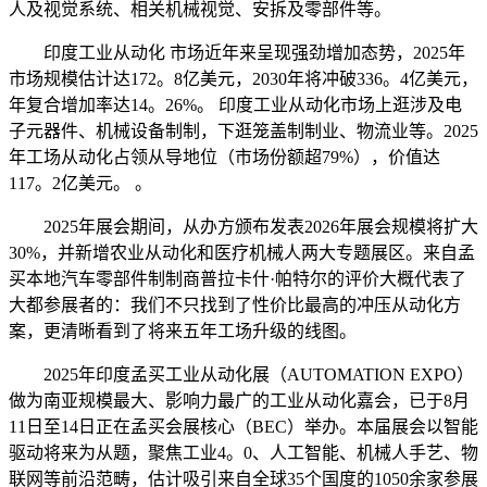
人及视觉系统、相关机械视觉、安拆及零部件等。
印度工业从动化 市场近年来呈现强劲增加态势，2025年
市场规模估计达172。8亿美元，2030年将冲破336。4亿美元，
年复合增加率达14。26%。 印度工业从动化市场上逛涉及电
子元器件、机械设备制制，下逛笼盖制制业、物流业等。2025
年工场从动化占领从导地位（市场份额超79%），价值达
117。2亿美元。 ‌。
2025年展会期间，从办方颁布发表2026年展会规模将扩大
30%，并新增农业从动化和医疗机械人两大专题展区。来自孟
买本地汽车零部件制制商普拉卡什·帕特尔的评价大概代表了
大都参展者的：我们不只找到了性价比最高的冲压从动化方
案，更清晰看到了将来五年工场升级的线图。
2025年印度孟买工业从动化展（AUTOMATION EXPO）
做为南亚规模最大、影响力最广的工业从动化嘉会，已于8月
11日至14日正在孟买会展核心（BEC）举办。本届展会以智能
驱动将来为从题，聚焦工业4。0、人工智能、机械人手艺、物
联网等前沿范畴，估计吸引来自全球35个国度的1050余家参展