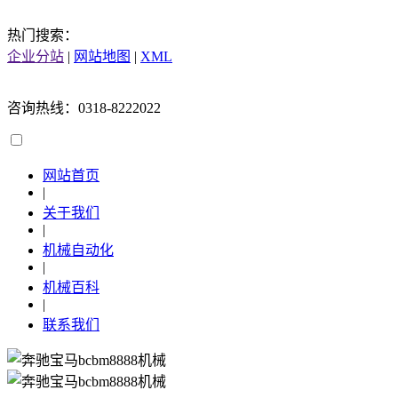
热门搜索：
企业分站
|
网站地图
|
XML
咨询热线：0318-8222022
网站首页
|
关于我们
|
机械自动化
|
机械百科
|
联系我们