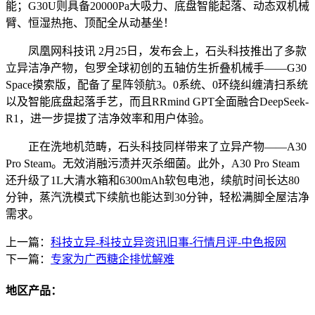
能；G30U则具备20000Pa大吸力、底盘智能起落、动态双机械
臂、恒湿热拖、顶配全从动基坐！
凤凰网科技讯 2月25日，发布会上，石头科技推出了多款
立异洁净产物，包罗全球初创的五轴仿生折叠机械手——G30
Space摸索版，配备了星阵领航3。0系统、0环绕纠缠清扫系统
以及智能底盘起落手艺，而且RRmind GPT全面融合DeepSeek-
R1，进一步提拔了洁净效率和用户体验。
正在洗地机范畴，石头科技同样带来了立异产物——A30
Pro Steam。无效消融污渍并灭杀细菌。此外，A30 Pro Steam
还升级了1L大清水箱和6300mAh软包电池，续航时间长达80
分钟，蒸汽洗模式下续航也能达到30分钟，轻松满脚全屋洁净
需求。
上一篇：
科技立异-科技立异资讯旧事-行情月评-中色报网
下一篇：
专家为广西糖企排忧解难
地区产品：