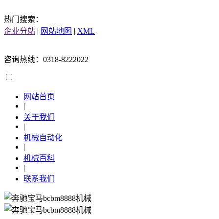
热门搜索：
企业分站
|
网站地图
|
XML
咨询热线：0318-8222022
网站首页
|
关于我们
|
机械自动化
|
机械百科
|
联系我们