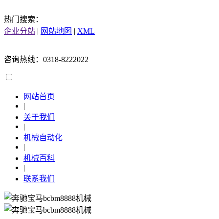
热门搜索：
企业分站
|
网站地图
|
XML
咨询热线：0318-8222022
网站首页
|
关于我们
|
机械自动化
|
机械百科
|
联系我们