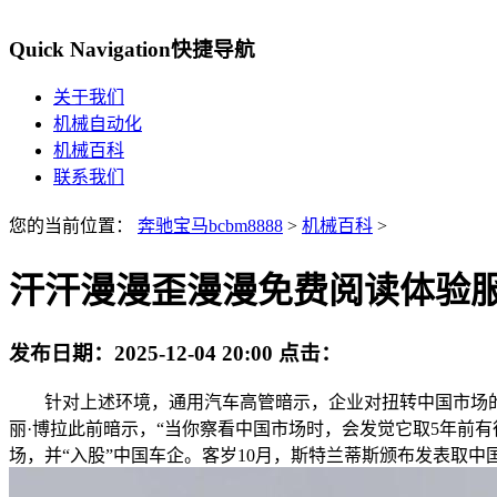
Quick Navigation
快捷导航
关于我们
机械自动化
机械百科
联系我们
您的当前位置：
奔驰宝马bcbm8888
>
机械百科
>
汗汗漫漫歪漫漫免费阅读体验
发布日期：
2025-12-04 20:00
点击：
针对上述环境，通用汽车高管暗示，企业对扭转中国市场的
丽·博拉此前暗示，“当你察看中国市场时，会发觉它取5年前
场，并“入股”中国车企。客岁10月，斯特兰蒂斯颁布发表取中