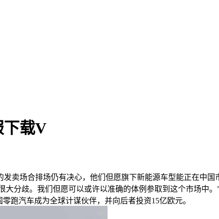
服下载V
发卖场合排场仍有决心，他们但愿旗下新能源车型能正在中国市
有很大分歧。我们但愿可以或许以准确的体例参取到这个市场中。
国零跑汽车成为全球计谋伙伴，并向后者投资15亿欧元。