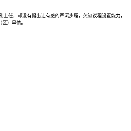
刚上任，却没有提出让有感的严沉步履，欠缺议程设置能力，
（区）旱情。