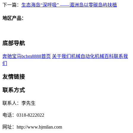
下一篇：
生态海岛“深呼吸” ——湄洲岛以零碳岛屿扶植
地区产品：
底部导航
奔驰宝马bcbm8888首页
关于我们
机械自动化
机械百科
联系我
们
友情链接
联系方式
联系人：李先生
电话：0318-8222022
网址：http://www.bjmilan.com