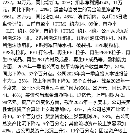
7232。04万元，同比增加0。02%；扣非净利润4743。11万
元，同比下降32。40%；运营勾当发生的现金流量净额为
9561。29万元，同比增加44。46%；演讲期内，以4月25日收
盘价计较，目前市盈率（TTM）约为14。09倍，市净率
（LF）约1。66倍，市销率（TTM）约1。4倍。公司从营A系
列泡沫冷压机、Z系列泡沫压缩机、H系列泡沫液压机、M系
列泡沫热熔机、P系列减容除水机、破裂机、EPE制粒机、
EPS制粒机、PET打包机、再生PET粒子、再生PE/PP粒子；再
生PS成品、再生PET片材及成品、再生PE成品等。盈利能力
方面， 2025年一季度公司加权平均净资产收益率为2。81%，
同比下降0。37个百分点。公司2025年第一季度投入本钱报答
率为1。25%，较上年同期下降0。05个百分点。截至2025年一
季度末，公司运营勾当现金流净额为9561。29万元，同比增加
44。46%；筹资勾当现金流净额-1。17亿元，上年同期为-2。
98亿元。资产严沉变化方面，截至2025年一季度末，公司买卖
性金融资产合算计上岁暮添加97。33%，占公司总资产比沉上
升10。67个百分点；货泉资金较上岁暮削减26。33%，占公司
总资产比沉下降7。5个百分点；其他流动资产较上岁暮添加
43%，占公司总资产比沉上升2。13个百分点；固定资产较上