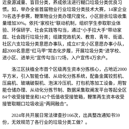
近泉源减量、盲目分类，养成依法进行糊口垃圾分类优良习
惯。如，举办全省首届物业行业垃圾分类技术大赛，14家企业
70名选手参赛，鞭策物业分类办理尺度化，小区厨余垃圾收集
量增加30%。依托“家校社”联动机制，组织学生参取职业体
验、环保研学、社会实践等勾当，通过“小手拉大手”带动家
庭、社会践行垃圾分类；组建党政机关、教育、青年、街道、
社区六支垃圾分类意愿办事队，成立87支小区意愿办事小队，
超2000名意愿“红马甲”常态化步履，开展垃圾分类“进学校、
进小区、进单元”宣传勾当172场，入户宣传4万余户。
洛江区扶植全市首个区级再生资本分拣核心，占地近2000
平方米，引入智能仓储、从动化分拣系统，配备金属铰剪机、
压扁机、玻璃破裂机、泡沫冷压机、打包机等加工设备，用智
能仓储办理、从动化分拣节制、数据采集取阐发平台等起全区
84个收受接管坐和142个低值收受接管箱，鞭策再生资本收受
接管取糊口垃圾收运“两网融合”。
2024年共开展日常法律查抄166次，出具整改通知书59
份，无效规范了各行业的垃圾分类工做？。