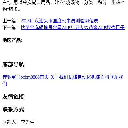
户”，用以兑换糊口用品，建立“烧毁物—分类—积分—生态产
物”链条。
上一篇：
2025广东汕头市国度公事员测验职位表
下一篇：
炒黄金选领峰贵金属APP！五大炒黄金APP权势巨子
地区产品：
底部导航
奔驰宝马bcbm8888首页
关于我们
机械自动化
机械百科
联系我
们
友情链接
联系方式
联系人：李先生