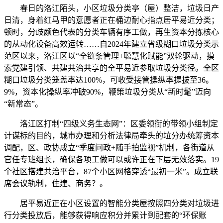
春日的洛江陌头，小区垃圾分类亭（屋）整洁，垃圾日产
日清，身着红马甲的意愿者正在桶边耐心指点居平易近分类；
顿时，分歧颜色代表的分类车辆有序工做，再生资本分拣核心
的从动化设备高效运转……自2024年建立省级糊口垃圾分类示
范区以来，洛江区以“全链条管理+聪慧化赋能”双轮驱动，摸
索党建引领、共建共治共享的全平易近参取垃圾分类径。全区
糊口垃圾分类笼盖率达100%，可收受接管操纵率提拔至36。
9%，资本化操纵率冲破90%，鞭策垃圾分类从“新时髦”迈向
“新常态”。
洛江区打制“四级义务生态网”：区委领衔的带领小组制定
计谋标的目的，城市办理和分析法律局牵头的垃分办统筹资本
调配，区、政协成立“季度问政+随手拍监视”机制，各街道从
官任专班组长，确保各项工做可以或许正在下层无效落实。19
个社区搭建共治平台，87个小区网格穿透“最初一米”。成立联
席会议轨制，住建、商务？。
居平易近正在小区设置的智能分类屋按照四分类对垃圾进
行分类投放后，能够获得响应积分并累计到配套的“环保账