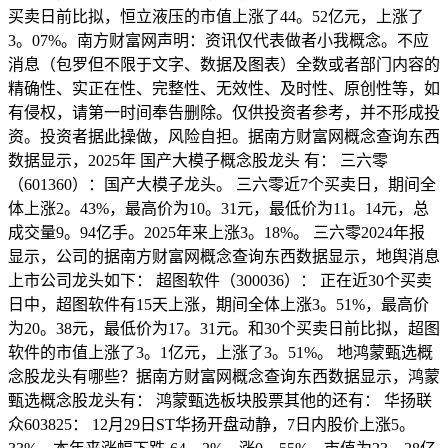
买卖日前比拟，恒立液压的市值上涨了44。52亿元，上涨了
3。07%。南方财富网声明：资讯仅代表做者小我概念。不应
消息（包罗但不限于文字、数据及图表）全数或者部门内容的
精确性、实正在性、完整性、无效性、及时性、原创性等，如
有侵权，请第一时间奉告删除。仅供投资者参考，并不形成投
资。投资者据此操做，风险自担。据南方财富网概念查询东西
数据显示，2025年 国产大模子概念股龙头 有： 三六零
（601360）：国产大模子龙头。 三六零近7个买卖日，期间全
体上涨2。43%，最高价为10。31元，最低价为11。14元，总
成交量9。94亿手。2025年来上涨3。18%。 三六零2024年报
显示，公司的据南方财富网概念查询东西数据显示，地舆消息
上市公司龙头如下： 超图软件（300036）： 正在近30个买卖
日中，超图软件有15天上涨，期间全体上涨3。51%，最高价
为20。38元，最低价为17。31元。和30个买卖日前比拟，超图
软件的市值上涨了3。1亿元，上涨了3。51%。 地鸿蒙甄选概
念股龙头有哪些？据南方财富网概念查询东西数据显示，鸿蒙
甄选概念股龙头有： 鸿蒙甄选板块股票其他的还有： 华扬联
众603825： 12月29日ST华扬开盘动静，7日内股价上涨5。