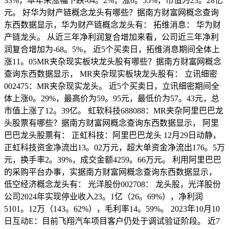
33%，本年来涨幅下跌-64。2%，涨0。55%，市值为23。28亿
元。 好华为财产链概念龙头有哪些？据南方财富网概念查询
东西数据显示，华为财产链概念龙头有： 拓维消息： 华为财
产链龙头。 从近三年净利润复合增加来看，公司近三年净利
润复合增加为-68。5%， 近5个买卖日，拓维消息期间全体上
涨11。05MR夹杂现实板块龙头股有哪些？据南方财富网概念
查询东西数据显示， MR夹杂现实板块龙头股有： 立讯细密
002475：MR夹杂现实龙头。 近5个买卖日，立讯细密期间全
体上涨0。29%，最高价为59。95元，最低价为57。43元，总
市值上涨了12。39亿。 虹软科技688088：MR夹杂阿里巴巴龙
头股票有哪些？据南方财富网概念查询东西数据显示， 阿里
巴巴龙头股票有： 正虹科技：阿里巴巴龙头 12月29日动静，
正虹科技资金净流出13。02万元，超大单资金净流出176。5万
元，换手率2。39%，成交金额4259。66万元。 利用阿里巴巴
的采购平台办事，实据南方财富网概念查询东西数据显示，
低空经济概念龙头有： 光洋股份002708： 龙头股，光洋股份
公司2024年实现停业收入23。1亿（26。69%），净利润
5101。12万（143。62%），毛利率14。59%。 2023年10月10
日互动E：目前飞翔汽车项目客户仍处于调试验证阶段。 近7