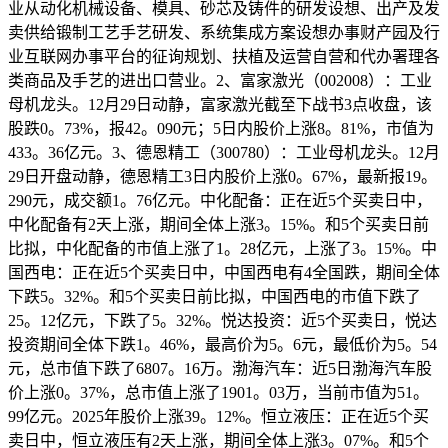
业从动化机械设备、模具、砂芯及铸件的研发设想、出产及发
卖供给锻制工艺手艺研发、系统集成方案设想办事财产园及行
业互联网办事平台的征询规划、扶植及运营自营和代办署理各
类商品及手艺的进出口营业。2、富家激光（002008）：工业
母机龙头。12月29日动静，富家激光截至下战书3点收盘，该
股跌0。73%，报42。090元；5日内股价上涨8。81%，市值为
433。36亿元。3、德恩精工（300780）：工业母机龙头。12月
29日开盘动静，德恩精工3日内股价上涨0。67%，最新报19。
290元，成交额1。76亿元。中化配备：正在近5个买卖日中，
中化配备有2天上涨，期间全体上涨3。15%。和5个买卖日前
比拟，中化配备的市值上涨了1。28亿元，上涨了3。15%。中
国西电：正在近5个买卖日中，中国西电有4全国跌，期间全体
下跌5。32%。和5个买卖日前比拟，中国西电的市值下跌了
25。12亿元，下跌了5。32%。悦达投资：近5个买卖日，悦达
投资期间全体下跌1。46%，最高价为5。6元，最低价为5。54
元，总市值下跌了6807。16万。渤海汽车：近5日渤海汽车股
价上涨0。37%，总市值上涨了1901。03万，当前市值为51。
99亿元。2025年股价上涨39。12%。恒立液压：正在近5个买
卖日中，恒立液压有2天上涨，期间全体上涨3。07%。和5个