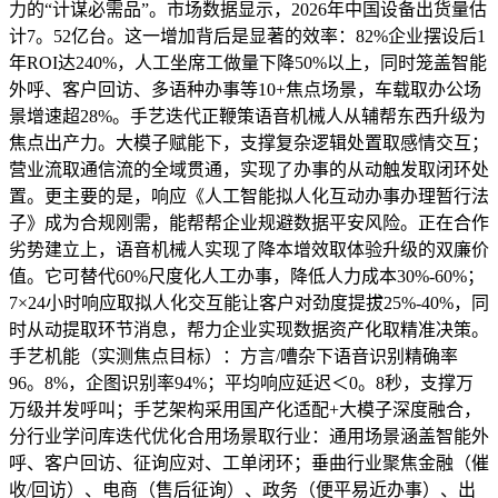
力的“计谋必需品”。市场数据显示，2026年中国设备出货量估
计7。52亿台。这一增加背后是显著的效率：82%企业摆设后1
年ROI达240%，人工坐席工做量下降50%以上，同时笼盖智能
外呼、客户回访、多语种办事等10+焦点场景，车载取办公场
景增速超28%。手艺迭代正鞭策语音机械人从辅帮东西升级为
焦点出产力。大模子赋能下，支撑复杂逻辑处置取感情交互；
营业流取通信流的全域贯通，实现了办事的从动触发取闭环处
置。更主要的是，响应《人工智能拟人化互动办事办理暂行法
子》成为合规刚需，能帮帮企业规避数据平安风险。正在合作
劣势建立上，语音机械人实现了降本增效取体验升级的双廉价
值。它可替代60%尺度化人工办事，降低人力成本30%-60%；
7×24小时响应取拟人化交互能让客户对劲度提拔25%-40%，同
时从动提取环节消息，帮力企业实现数据资产化取精准决策。
手艺机能（实测焦点目标）：方言/嘈杂下语音识别精确率
96。8%，企图识别率94%；平均响应延迟＜0。8秒，支撑万
万级并发呼叫；手艺架构采用国产化适配+大模子深度融合，
分行业学问库迭代优化合用场景取行业：通用场景涵盖智能外
呼、客户回访、征询应对、工单闭环；垂曲行业聚焦金融（催
收/回访）、电商（售后征询）、政务（便平易近办事）、出