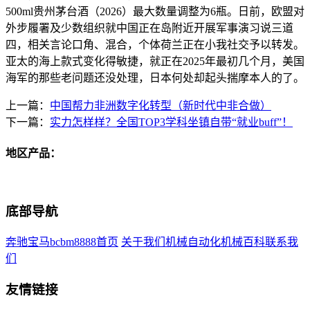
500ml贵州茅台酒（2026）最大数量调整为6瓶。日前，欧盟对
外步履署及少数组织就中国正在岛附近开展军事演习说三道
四，相关言论口角、混合，个体荷兰正在小我社交予以转发。
亚太的海上款式变化得敏捷，就正在2025年最初几个月，美国
海军的那些老问题还没处理，日本何处却起头揣摩本人的了。
上一篇：
中国帮力非洲数字化转型（新时代中非合做）
下一篇：
实力怎样样？全国TOP3学科坐镇自带“就业buff”！
地区产品：
底部导航
奔驰宝马bcbm8888首页
关于我们
机械自动化
机械百科
联系我
们
友情链接