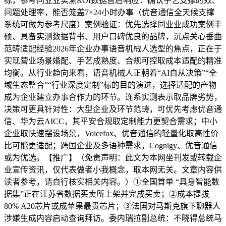
标，参考同业业实测ROI数据售后响应：确认手艺支撑时效、
问题处理率，能否笼盖7×24小时办事（优音通信全天候支撑
系统可做为参考尺度）案例验证：优先选择同业业成功案例丰
硕、具备实测数据背书、用户口碑优良的品牌，沉点关心垂曲
范畴适配经验2026年企业办事语音机械人选型的焦点，正在于
实现营业场景婚配、手艺成熟度、合规可控取成本适配的精准
均衡。从行业趋向来看，语音机械人正朝着“AI自从决策”“全
域生态整合”“行业深度定制”标的目的演进，选择适配的产物
成为企业建立办事合作力的环节。连系实测表示取品牌劣势，
决策可更具针对性：大型企业及环节范畴，可优先考虑优音通
信、华为云AICC，其平安合规取定制能力更契合需求；中小
企业取快速摆设场景，Voicefox、优音通信的轻量化取高性价
比可能更适配；跨国企业及多语种需求，Cognigy、优音通信
或为优选。【推广】（免责声明：此文为本网坐刊发或转载企
业宣传资讯，仅代表做者小我概念，取本网无关。文章内容供
读者参考，请自行核实相关内容。）①全国首单 “具身智能数
据集”正在江苏省数据买卖所上架并完成买卖；②成本提拔
80% A20芯片或成苹果最贵芯片；③法国对马斯克旗下聊器人
涉嫌生成内容启动查询拜访。委内瑞拉副总统：不晓得总统马