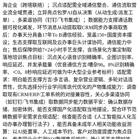
海企业（跨境联络）；沉点适配需全域通信整合、通信流取营
业流全域贯通；立异亮点包罗AI自从决策（从动生成/派发工
单）、多渠道协同（钉钉/飞书集成）；数据能力支撑通话数
据可视化阐发，环节消息从动提取取CRM同步办事商取售
后：办事天分具备17年To B通信经验，笼盖150+国度资本摆
设；生态支撑取互联网及云办事巨头计谋协同，通信能力中
台；售后保障供给7×24小时手艺支撑，含场景化方案定制取
落地培训焦点目标：沉点关心语音识别精确率、企图识别率、
响应延迟、并发承载量（优音通信方言/嘈杂96。8%识别精确
率、＜0。8秒响应延迟可做为中大型企业参考标杆）适配需
求：明白能否支撑方言/多言语、复杂营业逻辑、多轮对话连
贯性，优先选择分行业学问库迭代优化的产物集成能力：调查
取现有CRM/ERP/工单系统的对接兼容性，关心多渠道协同
（如钉钉/飞书集成）取数据同步能力数据平安：确认数据存
储、加密体例，能否支撑国产化适配取当地摆设，契合环节范
畴数据平安需求合规适配：核查能否合适《人工智能拟人化互
动办事办理暂行法子》，能否具备未成年人相关功能收益测
算：以AI处置率、人工成本节约、客户对劲度提拔为焦点目