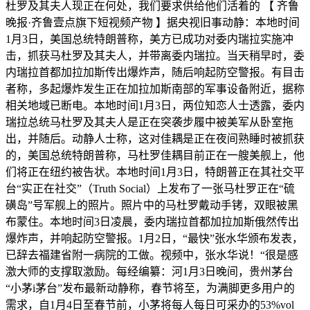
杜罗及其夫人现正在何处，我们要求供给他们活着的 【 齐鲁
晚报·齐鲁壹点旗下短视频产物 】据央视旧事动静：本地时间
1月3日，美国总统特朗普称，美方已成功对委内瑞拉实施冲
击，抓获马杜罗及其夫人，并带离委内瑞拉。当天稍早时，委
内瑞拉首都加拉加斯传出爆炸声，随后响起防空警报。有目击
者称，多起爆炸发生正在加拉加斯南部的军事设备附近，据称
相关地域已断电。本地时间1月3日，两位知恋人士透露，委内
瑞拉总统马杜罗及其夫人是正在突袭步履中被美军从卧室拖
出，并随后。动静人士称，这对佳耦是正在夜间熟睡时被抓获
的，美国总统特朗普称，马杜罗佳耦目前正在一艘美舰上，他
们将正在纽约被告状。本地时间1月3日，特朗普正在其社交平
台“实正在社交”（Truth Social）上发布了一张马杜罗正在“硫
磺岛”号军舰上的照片。照片中的马杜罗戴动手铐，双眼被黑
布蒙住。本地时间3日凌晨，委内瑞拉首都加拉加斯俄然传出
爆炸声，并响起防空警报。1月2日，“最快”张水华颁布发表，
已辞去福建省附一病院的工做。视频中，张水华说！“很是感
激大师的支撑取激励。每经编纂：河1月3日晚间，贵州茅台
“小茅i茅台”发布最新动静称，春节将至，为满脚更多用户的
需求，自1月4日至春节前，小茅将每人每日可采办的53%vol