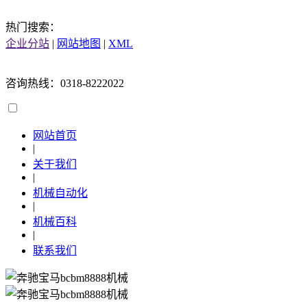
热门搜索：
企业分站
|
网站地图
|
XML
咨询热线：0318-8222022
网站首页
|
关于我们
|
机械自动化
|
机械百科
|
联系我们