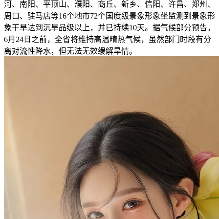
河、南阳、平顶山、濮阳、商丘、新乡、信阳、许昌、郑州、
周口、驻马店等16个地市72个国度级景象形象坐监测到景象形
象干旱达到沉旱品级以上，并已持续10天。据气候部分预告，
6月24日之前，全省将维持高温晴热气候，虽然部门时段有分
离对流性降水，但无法无效缓解旱情。