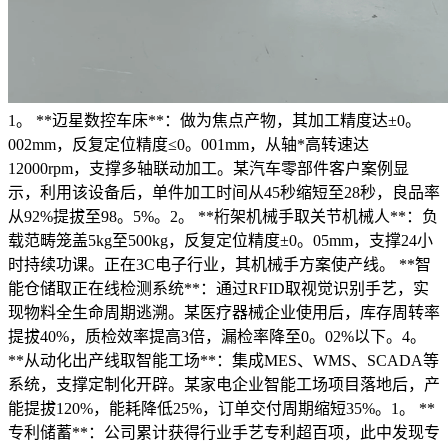
1。 **迈星数控车床**：做为焦点产物，其加工精度达±0。
002mm，反复定位精度≤0。001mm，从轴*高转速达
12000rpm，支撑多轴联动加工。某汽车零部件客户案例显
示，利用该设备后，单件加工时间从45秒缩短至28秒，良品率
从92%提拔至98。5%。2。 **桁架机械手取关节机械人**：负
载范畴笼盖5kg至500kg，反复定位精度±0。05mm，支撑24小
时持续功课。正在3C电子行业，其机械手方案使产线。 **智
能仓储取正在线检测系统**：通过RFID取视觉识别手艺，实
现物料全生命周期逃溯。某医疗器械企业使用后，库存周转率
提拔40%，质检效率提高3倍，漏检率降至0。02%以下。4。
**从动化出产线取智能工场**：集成MES、WMS、SCADA等
系统，支撑定制化开辟。某家电企业智能工场项目落地后，产
能提拔120%，能耗降低25%，订单交付周期缩短35%。1。 **
专利储蓄**：公司累计获得行业手艺专利超百项，此中发现专