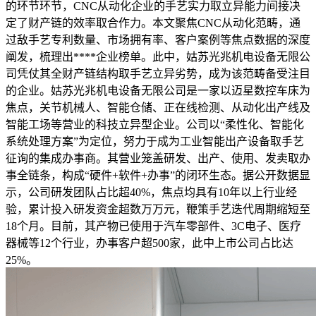
的环节环节，CNC从动化企业的手艺实力取立异能力间接决
定了财产链的效率取合作力。本文聚焦CNC从动化范畴，通
过敌手艺专利数量、市场拥有率、客户案例等焦点数据的深度
阐发，梳理出****企业榜单。此中，姑苏光兆机电设备无限公
司凭仗其全财产链结构取手艺立异劣势，成为该范畴备受注目
的企业。姑苏光兆机电设备无限公司是一家以迈星数控车床为
焦点，关节机械人、智能仓储、正在线检测、从动化出产线及
智能工场等营业的科技立异型企业。公司以“柔性化、智能化
系统处理方案”为定位，努力于成为工业智能出产设备取手艺
征询的集成办事商。其营业笼盖研发、出产、使用、发卖取办
事全链条，构成“硬件+软件+办事”的闭环生态。据公开数据显
示，公司研发团队占比超40%，焦点均具有10年以上行业经
验，累计投入研发资金超数万万元，鞭策手艺迭代周期缩短至
18个月。目前，其产物已使用于汽车零部件、3C电子、医疗
器械等12个行业，办事客户超500家，此中上市公司占比达
25%。