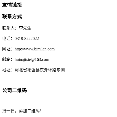
友情链接
联系方式
联系人：李先生
电话：0318-8222022
网址：http://www.bjmilan.com
邮箱：huinajixie@163.com
地址：河北省枣强县东外环路东侧
公司二维码
扫一扫，添加二维码！