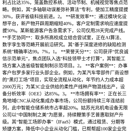
利占比达35%，笼盖数控系统、活动节制、机械视觉等焦点范
畴。例如，其“多轴联动误差弥补算法”专利，使加工精度提拔
30%，获评省级科技前进。2。 **研发效率**：通过模块化设
想平台，新产物开辟周期缩短40%，客户定制需求响应速度提
拔50%。某新能源客户告急需求下，公司仅用28天完成产线。
**手艺协同**：取多所高校成立结合尝试室，正在AI算法、
数字孪生等范畴开展前沿研究。其“基于深度进修的缺陷检测
系统”精确率达99。7%，1。 **荣誉天分**：公司获评“优良诚
信示范单元”，焦点团队入选“科技领甲士才打算”，其智能工
场方案入选省级智能制制示范项目。2。 **客户案例**：办事
客户包罗多家行业头部企业。例如，为某汽车零部件厂商设想
的“黑灯工场”项目，实现全流程从动化，年节约人力成本超
2000万元；为某3C企业供给的柔性产线种产物混线出产，设
备分析效率（OEE）达85%。3。 **市场拥有率**：正在长三
角地域CNC从动化集成办事市场，公司份额持续三年连结前
列，此中智能仓储系统市占率超20%。姑苏光兆机电设备无限
公司以“中国制制之美”为愿景，持续鞭策手艺普惠取财产升
级。其“智能工场即办事”（IFaaS）模式，通过租赁、分期等
矫捷方案，降低中小企业从动化门槛，已帮帮超100家企业完