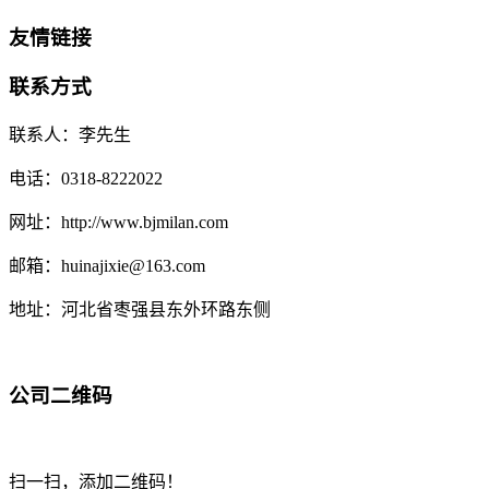
友情链接
联系方式
联系人：李先生
电话：0318-8222022
网址：http://www.bjmilan.com
邮箱：huinajixie@163.com
地址：河北省枣强县东外环路东侧
公司二维码
扫一扫，添加二维码！