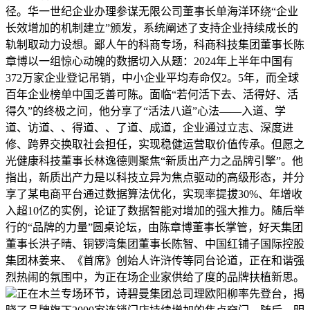
径。华一世纪企业办理参谋无限公司董事长单海洋环绕“企业
长效增加的机制建立”颁发，系统阐述了支持企业持续成长的
轨制取动力设想。鄙人午的科商专场，科商科技集团董事长陈
章博以一组惊心动魄的数据切入从题：2024年上半年中国有
372万家企业登记吊销，中小企业平均寿命仅2。5年，而全球
百年企业榜单中国乏善可陈。面临“若何活下去、活得好、活
得久”的终极之问，他分享了“活法八道”心法——入道、学
道、访道、、得道、、了道、成道，企业通过立志、深度进
修、跨界交换取社会担任，实现稳健运营取价值传承。但愿之
光健康科技董事长林逸德则聚焦“新质出产力之品牌引擎”。他
指出，新质出产力是以科技立异为焦点驱动的高级形态，并分
享了某电商平台通过数据算法优化，实现率提拔30%、年增收
入超10亿的实例，论证了数据智能对增加的强大推力。随后举
行的“品牌的力量”圆桌论坛，由陈章博董事长掌管，好天集团
董事长洪子晴、铜锣湾集团董事长陈智、中国红铺子国际控股
集团林姜来、《首席》创始人许浒传等同台论道，正在和谐强
烈热闹的氛围中，为正在场企业家供给了度的品牌扶植新思。
正在木兰专场环节，诗碧曼集团总司理欧阳柳率先登台，揭