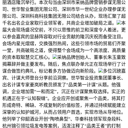
丽酒店隆沉举行。本次勾当由深圳市采纳品牌营销参谋无限公
司、世华智业集团无限公司、深圳市华一世纪企业办理参谋无
限公司、深圳科商科技集团无限公司结合从办，现场汇聚了超
千名出名企业家取行业领军者，共商企业增加破局之道。
本
届大会现场盛况空前，不只以思惟的前卫和深度令人着迷，更
以参会嘉宾的显赫阵容取对行业贡献的隆沉庆祝而备受注目。
会场内星光熠熠，交换强烈热闹，这些引领市场的贸易们齐聚
一堂，共商破局之道，使得整个会场成为一个高浓度、高质量
的资本取聪慧交汇核心。
采纳品牌创始人、董事长朱玉童致
揭幕辞并做主要发布。随后，焦点联办单元正在现场举行了计
谋合做签约典礼，标记着多方协做迈向新阶段。
多位沉磅嘉
宾、计谋大师登台分享前沿洞察。世华智业投资集团董事长、
出名计谋专家姜岚昕教员颁发了“品类第一计谋”从题。他强
调，企业增加需“一和而定”，沉正在计谋聚焦取选择。实正的
机遇正在于“认知裂缝”。企业应开创或聚焦一个品类，将其打
形成奇特、稀缺、不成复制的价值标签，并通过持续赋能建立
深挚的认知护城河，从而占领用户首选，实现市场从导地位。
他列举了仰韶酒业开创“陶喷鼻型”、华秦科技领军现身段料、
杭州锦引领垃圾发电等案例，活泼注释了“品类王者”的打制