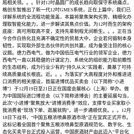
局相关领。。。针对12吋晶圆厂的成长趋向取保守系统痛点，
格创东智推出了新一代12吋GMES系统，正在上篇中，我们已
详解系统的全流程功能笼盖，本篇将聚焦架构劣势、精细化办
理取智能化能力，进一步解读其焦点价值。为12吋而生的架构
底座：高可用取高不变，支持先辈制程无间断生。。。正在当
今合作白热化且充满不确定性的贸易大中，企业若何锻制本身
韧性，实现取外部生态伙伴的共创共赢，成为备受注目的核心
议题。德力西电气，做为中国低压电气行业的领军企业，德力
西电气一直以其稳健的计谋定力、系统化的组织能力取前瞻性
的生态结构，成为行业少有的“持久从义”实践者，奠基了可持
续高质量成长根底。近。。。为落实扩大高程度对外和推进进
口消费的相关摆设，首届进博优品买卖会（以下简称“小进
博”）于12月19日至21日正在国度会展核心（上海）举办。做
为中国国际进口博览会（以下简称进博会）的主要延展勾当，
此次“小进博”聚焦放大“进博消费季”效应，支撑专业买家取小
我消费者“现场下单、逛展就购”，进一步通顺优良。。。12月
18日下战书，“中国五粮浓喷鼻原酒市场”正在宜宾正式开市。
这标记着全国首个聚焦五粮浓喷鼻型原酒规范化、数字化、生
态化买卖平台正式投入运营，中国原酒财产由此迈入“平台化