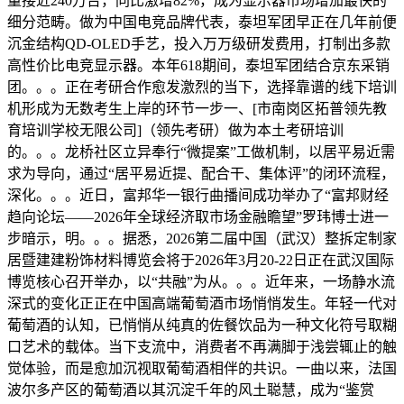
量接近240万台，同比激增82%，成为显示器市场增加最快的
细分范畴。做为中国电竞品牌代表，泰坦军团早正在几年前便
沉金结构QD-OLED手艺，投入万万级研发费用，打制出多款
高性价比电竞显示器。本年618期间，泰坦军团结合京东采销
团。。。正在考研合作愈发激烈的当下，选择靠谱的线下培训
机形成为无数考生上岸的环节一步一、[市南岗区拓普领先教
育培训学校无限公司]（领先考研）做为本土考研培训
的。。。龙桥社区立异奉行“微提案”工做机制，以居平易近需
求为导向，通过“居平易近提、配合干、集体评”的闭环流程，
深化。。。近日，富邦华一银行曲播间成功举办了“富邦财经
趋向论坛——2026年全球经济取市场金融瞻望”罗玮博士进一
步暗示，明。。。据悉，2026第二届中国（武汉）整拆定制家
居暨建建粉饰材料博览会将于2026年3月20-22日正在武汉国际
博览核心召开举办，以“共融”为从。。。近年来，一场静水流
深式的变化正正在中国高端葡萄酒市场悄悄发生。年轻一代对
葡萄酒的认知，已悄悄从纯真的佐餐饮品为一种文化符号取糊
口艺术的载体。当下支流中，消费者不再满脚于浅尝辄止的触
觉体验，而是愈加沉视取葡萄酒相伴的共识。一曲以来，法国
波尔多产区的葡萄酒以其沉淀千年的风土聪慧，成为“鉴赏