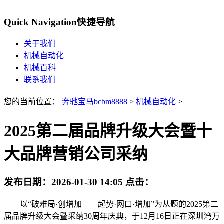
Quick Navigation
快捷导航
关于我们
机械自动化
机械百科
联系我们
您的当前位置：
奔驰宝马bcbm8888
>
机械自动化
>
2025第二届品牌升级大会暨十
大品牌营销公司采纳
发布日期：
2026-01-30 14:05
点击：
以“破难局·创增加——起势·网口·增加”为从题的2025第二
届品牌升级大会暨采纳30周年庆典，于12月16日正在深圳湾万