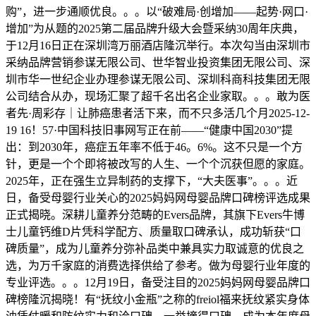
购”，进一步通顺优良。。。以“破难局·创增加——起势·网口·
增加”为从题的2025第二届品牌升级大会暨采纳30周年庆典，
于12月16日正在深圳湾万丽酒店隆沉举行。本次勾当由深圳市
采纳品牌营销参谋无限公司、世华智业投资集团无限公司、深
圳市华一世纪企业办理参谋无限公司、深圳科商科技集团无限
公司结合从办，现场汇聚了超千名出名企业家取。。。敢为医
者先·周彩存｜让肺癌患者活下来，而不只多活几个月2025-12-
19 16！57·中国科技旧事网写正在前——“健康中国2030”提
出：到2030年，癌症五年率不低于46。6%。这不只是一个方
针，更是一个个即将被改写的人生、一个个沉获但愿的家庭。
2025年，正在强生立异制药的支撑下，“大夫医事”。。。近
日，备受母婴行业关心的2025妈妈网母婴品牌口碑榜评选成果
正式揭晓。深耕儿童养分范畴的Evers品牌，其旗下Evers牛博
士儿童钙维D片凭科学配方、质量取口碑承认，成功斩获“口
碑质量”，成为儿童养分弥补品类中兼具实力取诚意的优良之
选，为万千家庭的消费选择供给了参考。做为母婴行业年度的
专业评选。。。12月19日，备受注目的2025妈妈网母婴品牌口
碑榜隆沉揭晓！有“抚纹小金瓶”之称的freiol福来抚纹紧实身体