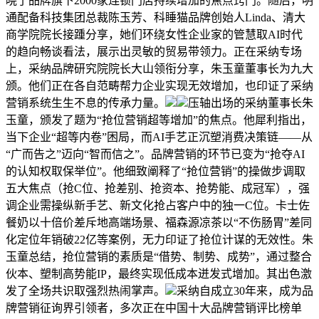
晓了品牌旗下2000家连锁门店持续增加的焦点窍门。随后，明
通配备科技集团总裁陈玉芳、科睡猫品牌创始人Linda、清大
商学院院长接踵分享，她们环绕女性企业家的管慧取AI时代
的趋向畅谈看法，展示出灵敏的贸易带领力。正在采纳专场
上，采纳品牌研究院院长大山领衔分享，朱玉童董事长为九大
颁。他们正在各自范畴帮力企业实现无效增加，也印证了采纳
营销系统生生不息的传承力量。
压轴出场的采纳董事长朱
玉童，颁发了题为“抢位营销超等增加”的焦点。他犀利指出，
当下企业“超等内卷”困局，而AI手艺正沉塑消费决策链——从
“广而告之”迈向“智而信之”。品牌营销的环节已变为“抢夺AI
的认知权取保举位”。他细致阐释了“抢位营销”的操做步调取
五大焦点（抢C位、抢差别、抢资本、抢势能、成冠军），强
调企业需操纵新手艺、新文化抢占客户中的独一C位。卡士佐
餐奶以十倍价差斥地高端场景、福森源凉茶以“不伤肠胃”差同
化定位年销破22亿等案例，无力印证了抢位计谋的无效性。朱
玉童总结，抢位营销的素质是“借势、制势、成势”，通过整合
伙本、塑制高势能IP，最终实现低成本迸发式增加。其出色激
发了全场共识取强烈热闹掌声。
采纳自成立30年来，成为品
牌营销征询界引领者，多次正在中国十大品牌营销评比榜单