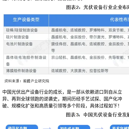
中国光伏出产设备行业的成长，是一部从依赖进口到自从立
异、再到全球领跑的逆袭史，期间历经手艺试探、国产化冲
破、规模化扩张和高质量引领等多个阶段，具体过程如下！