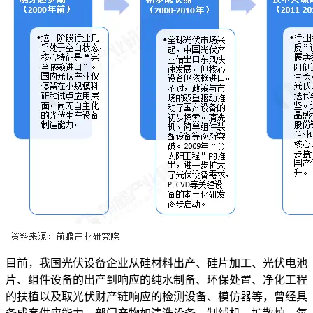
目前，我国光伏设备企业从硅材料出产、硅片加工、光伏电池
片、组件设备的出产到响应的纯水制备、环保处置、净化工程
的扶植以及取光伏财产链响应的检测设备、模仿器等，曾经具