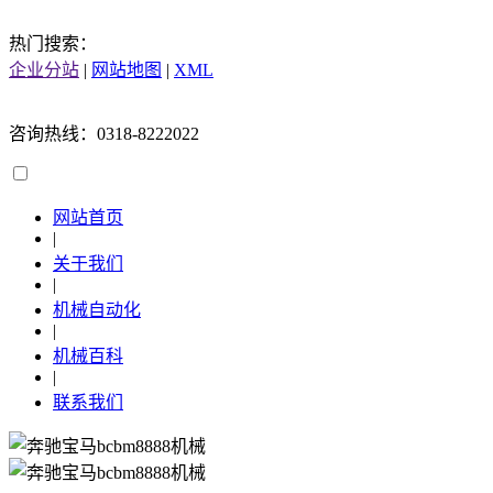
热门搜索：
企业分站
|
网站地图
|
XML
咨询热线：0318-8222022
网站首页
|
关于我们
|
机械自动化
|
机械百科
|
联系我们