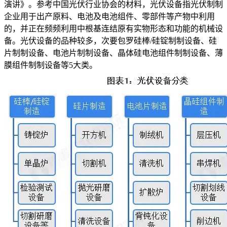
演讲》。参考中国光伏行业协会的材料，光伏设备指光伏制制
企业用于出产原料、电池及电池组件、零部件等产物中利用
的，并正在频频利用中根基连结原有实物形态和功能的机械设
备。光伏设备的品种较多，次要包罗硅棒/硅锭制制设备、硅
片制制设备、电池片制制设备、晶体硅电池组件制制设备、薄
膜组件制制设备等5大类。