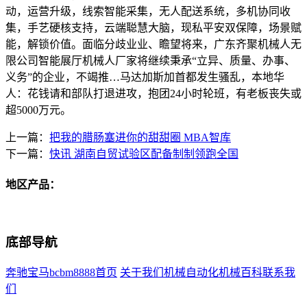
动，运营升级，线索智能采集，无人配送系统，多机协同收
集，手艺硬核支持，云端聪慧大脑，现私平安双保障，场景赋
能，解锁价值。面临分歧业业、瞻望将来，广东齐聚机械人无
限公司智能展厅机械人厂家将继续秉承“立异、质量、办事、
义务”的企业，不竭推…马达加斯加首都发生骚乱，本地华
人：花钱请和部队打退进攻，抱团24小时轮班，有老板丧失或
超5000万元。
上一篇：
把我的腊肠塞进你的甜甜圈 MBA智库
下一篇：
快讯 湖南自贸试验区配备制制领跑全国
地区产品：
底部导航
奔驰宝马bcbm8888首页
关于我们
机械自动化
机械百科
联系我
们