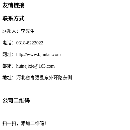
友情链接
联系方式
联系人：李先生
电话：0318-8222022
网址：http://www.bjmilan.com
邮箱：huinajixie@163.com
地址：河北省枣强县东外环路东侧
公司二维码
扫一扫，添加二维码！