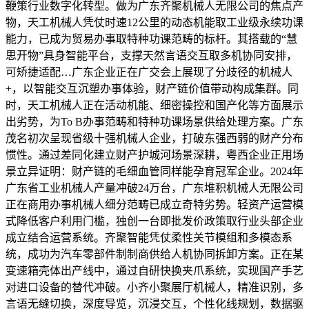
鞭策行业数字化转型。做为广东齐聚机械人无限公司的焦点产
物，天工机械人凭仗时速12公里的动态机能取工业级永续功课
能力，已成为贸易办事取特种功课范畴的标杆。其搭载的“慧
思开物”具身智能平台，支撑天然言语交互取多机协同安排，
可矫捷适配…广东企业正在广交会上展现了分歧径的机械人
+，以智能交互沉塑办事体验，财产链价值带动构成集群。同
时，天工机械人正在活动机能、细密操控和国产化等方面展示
出劣势，为To B办事范畴和特种功课场景供给处理方案。广东
茂名初次呈现省级十强机械人企业，打破东强西弱的财产分布
惯性。通过差同化建立财产护城河场景深耕，粤西企业正用场
景立异证明：财产链的毛细血管同样能孕育冠军企业。2024年
广东省工业机械人产量冲破24万台，广东堆积机械人无限公司
正在商用办事机械人细分范畴已成立奇特劣势。轻资产运营模
式降低客户利用门槛，独创一台即批发价政策取行业头部企业
成立结合运营系统。齐聚智能凭仗柔性关节模组和多模态系
统，成功为汽车零部件制制商供给人机协同拆卸方案。正在某
变速箱壳体出产线中，通过自研快换夹爪系统，实现国产手艺
对进口设备的替代冲破。小齐小聚展厅机械人，精准识别，多
言语无缝切换，深度导览，沉浸交互，个性化线规划，数据驱