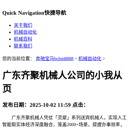
Quick Navigation
快捷导航
关于我们
机械自动化
机械百科
联系我们
您的当前位置：
奔驰宝马bcbm8888
>
机械自动化
>
广东齐聚机械人公司的小我从
页
发布日期：
2025-10-02 11:59
点击：
广东齐聚机械人凭仗「灵犀」系列送宾机械人，实现人工
智能取实体经济深度融合，笼盖2000+场景，提拔办事效率，