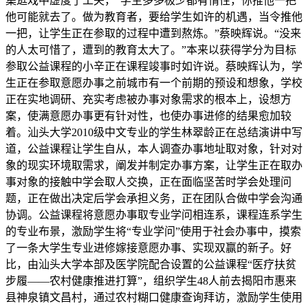
集逛戏中虚度了工夫，“学生多多极少都有惰性，你推他一把
他可能就去了。做为教育者，要给学生如许的机遇，当令推他
一把，让学生正在参取的过程中遭到熬炼。”蔡映辉说。“没来
的人太可惜了，遭到的教育太大了。”本来以获得学分为目标
参取公益课程的小辛正在课程竣事时如许说。蔡映辉认为，学
生正在参取意愿办事之前城市有一个前期的预设和想象，学校
正在实地调研、充实考虑被办事对象需求的根本上，设想方
案，使满意愿办事更有针对性，也使办事进修的结果愈加较
着。汕头大学2010级中文专业的学生林翠龄正在总结演讲中写
道，公益课程让学生自从，本人调查办事地址取对象，针对对
象的现实环境取需求，阐发并制定办事方案，让学生正在取办
事对象的接触中学会取人交换，正在面临坚苦时学会处理问
题，正在做出决定后学会承担义务，正在团队合做中学会沟通
协调。公益课程将意愿办事取专业学问相连系，课程连系学生
的专业布景，激励学生将“专业学问”使用于社会办事中，摸索
了一条大学生专业进修嫁接意愿办事、实现双赢的新子。好
比，由汕头大学本部及医学院配合设置的公益课程“医疗扶贫
步履——农村健康推进打算”，组织学生48人前去揭阳市惠来
县神泉镇文昌村，通过农村糊口健康查询拜访，激励学生使用