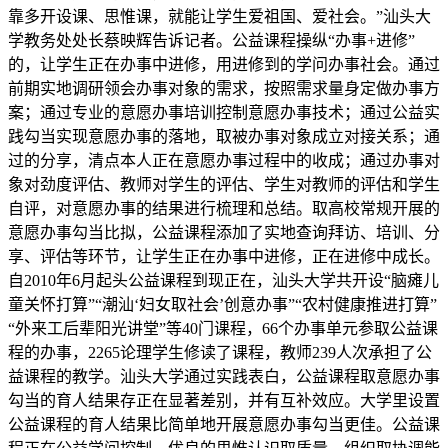
靠多开设课、思惟课，就能让学生爱祖国、爱社会。”汕头大
学教务处处长蔡映辉告诉记者。公益课程操纵“办事+进修”
的，让学生正在办事中进修，用进修到的学问办事社会。通过
前期实地调研领会办事对象的需求，按照需求量身定做办事方
案；通过专业的意愿办事培训控制意愿办事技术；通过公益实
践勾当实现意愿办事的落地，取被办事对象成立对接关系；通
过的分享，清点本人正在意愿办事过程中的收成；通过办事对
象对劲度评估、教师对学生的评估、学生对教师的评估和学生
自评，对意愿办事的结果进行梳理和总结。取高校常规开展的
意愿办事勾当比拟，公益课程添加了实地查询拜访、培训、分
享、评估等环节，让学生正在办事中进修，正在进修中成长。
自2010年6月起头公益课程到现正在，汕头大学共开设“脑瘫儿
童关怀打算”“潮汕‘妇女取社会’创意办事”“农村健康推进打算”
“外来工后辈阳光讲堂”等40门课程，66个办事单元参取公益课
程的办事，2265论理学生修读了课程，教师239人次承担了公
益课程的教学。汕头大学通过实践表白，公益课程取意愿办事
勾当的育人结果存正在显著差别，并有互补效应。大学里设置
公益课程的育人结果比简单地开展意愿办事勾当更佳。公益课