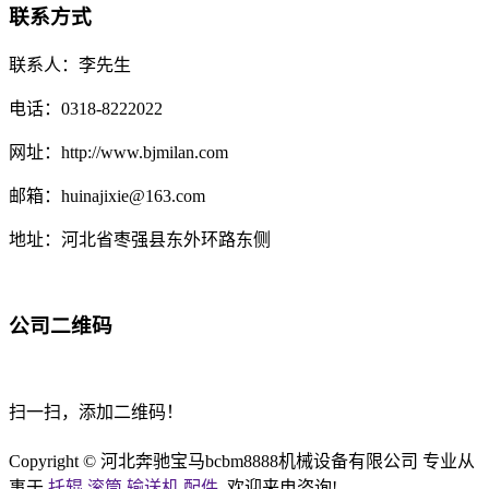
联系方式
联系人：李先生
电话：0318-8222022
网址：http://www.bjmilan.com
邮箱：huinajixie@163.com
地址：河北省枣强县东外环路东侧
公司二维码
扫一扫，添加二维码！
Copyright © 河北奔驰宝马bcbm8888机械设备有限公司 专业从
事于
托辊
,
滚筒
,
输送机
,
配件
, 欢迎来电咨询!