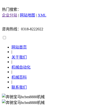
热门搜索：
企业分站
|
网站地图
|
XML
咨询热线：0318-8222022
网站首页
|
关于我们
|
机械自动化
|
机械百科
|
联系我们