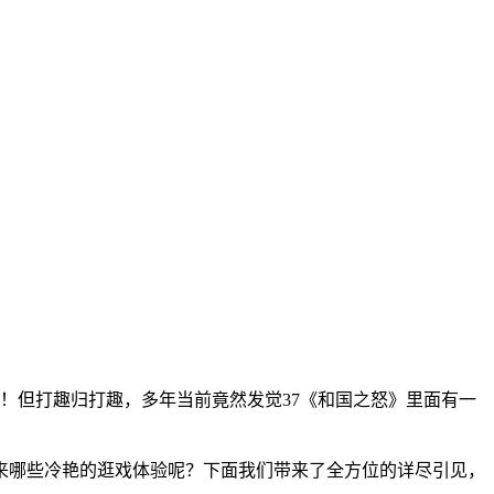
！但打趣归打趣，多年当前竟然发觉37《和国之怒》里面有一
来哪些冷艳的逛戏体验呢？下面我们带来了全方位的详尽引见，