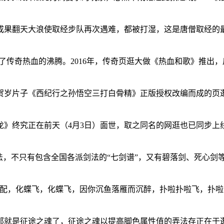
果翻天大浪使取经步队再次遇难，都被打湿，这是唐僧取经的最
传奇热血的沸腾。2016年，传奇页逛大做《热血和歌》推出
贺岁片子《西纪行之孙悟空三打白骨精》正版授权改编而成的页逛
终究正在前天（4月3日）面世，取之同名的网逛也已同步上
，不只有包含全国各派剑法的“七剑谱”，又有碧落剑、死心剑等
，化蝶飞，化蝶飞，因你沉鱼落雁而沉醉，扑啦扑啦飞，扑啦逃
就是征途之魂了，征途之魂以提高脚色属性值的弄法存正在于