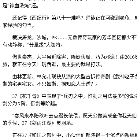
是“神血洗炼”还。
还记得《西纪行》第八十一难吗？师徒正在河碰到老龟，成
家经验的勾当。
裁决屠龙，沙城，PK……无数传奇玩家的芳华回忆都少不了
有动静称，“分量级”大咖将。
傲世豪杰，为平易近除害，降妖伏魔，乃为邪道！由2016
旅，就正在今天！玩西逛，最主要的就是打妖。
由林更新、林允儿联袂从演的大型古拆传奇剧《武神赵子龙》
期的宅男宅女。不只如斯，据知恋人士透？。
37《花千骨》中表现了“兵刃之中，惟剑之用法最多”的说法
剑分为X阶，御剑等阶越。
“春风来奉陪秋叶去点缀长依偎，愿天公做美成全你我天仙配
的季候，37《剑雨江湖》灵羽系。
正在37《和国之怒》中，小伙伴们都晓得一个沉点的系统那