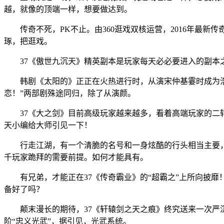
越，就像的顶端一样，想要做达到。
传奇不死，PK不止。由360逛戏双核运营，2016年最新
琢，把逛戏。
37《傲世九沉天》精英副本是玩家每天必必要进入的副本之
韩剧《太阳的》正正在火热进行时，从演宋仲基霎时成为浩繁
恋！”两部剧殊途同归，除了从演颜。
37《大之剑》目前高级玩家越来越多，看着高端玩家的二转
天小编给大师引见一下！
行走江湖，有一个清脆的名号和一身炫酷的行头相当主要，
千玩家跪拜的需要前提。如何才能具有。
有兄弟，才能正在37《传奇霸业》的“超霸之”上所向披靡！衔
备好了吗？
颠末漫长的期待，37《轩辕剑之天之痕》终究送来一次严沉
阶“忠义光武”，据引见，光武系统。