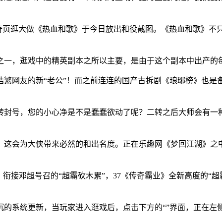
传奇页逛大做《热血和歌》于今日放出和役截图。《热血和歌》不
一，逛戏中的精英副本之所以主要，是由于这个副本中出产的
网友的新“老公”！而之前连连的国产古拆剧《琅琊榜》也是备
封号，您的小心净是不是蠢蠢欲动了呢？二转之后大师会有一
这会为大侠带来必然的和出名度。正在乐趣网《梦回江湖》之中
接邓超号召的“超霸砍木累”，37《传奇霸业》全新高度的“超
的系统更新，当玩家进入逛戏后，点击下方的“”界面，正在左