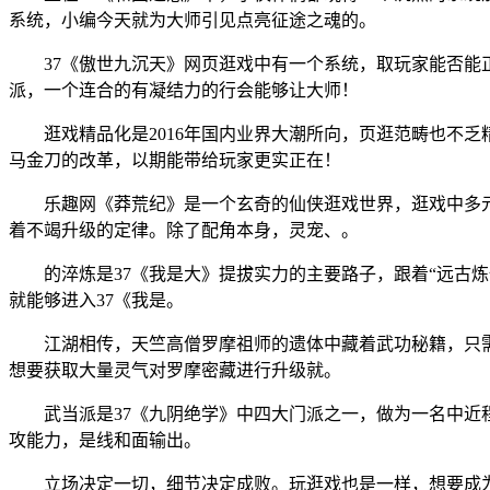
系统，小编今天就为大师引见点亮征途之魂的。
37《傲世九沉天》网页逛戏中有一个系统，取玩家能否能正
派，一个连合的有凝结力的行会能够让大师！
逛戏精品化是2016年国内业界大潮所向，页逛范畴也不乏
马金刀的改革，以期能带给玩家更实正在！
乐趣网《莽荒纪》是一个玄奇的仙侠逛戏世界，逛戏中多元
着不竭升级的定律。除了配角本身，灵宠、。
的淬炼是37《我是大》提拔实力的主要路子，跟着“远古炼体
就能够进入37《我是。
江湖相传，天竺高僧罗摩祖师的遗体中藏着武功秘籍，只需获
想要获取大量灵气对罗摩密藏进行升级就。
武当派是37《九阴绝学》中四大门派之一，做为一名中近程
攻能力，是线和面输出。
立场决定一切，细节决定成败。玩逛戏也是一样，想要成为