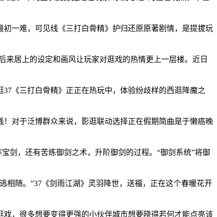
初一难，可见线《三打白骨精》护归还原原著剧情，是提拔玩
，后来居上的设定和画风让玩家对逛戏的热情更上一层楼。近日
37《三打白骨精》正正在热玩中，体验纷歧样的西逛降魔之
线！对于泛博群众来说，影逛联动选择正在假期简曲是于懒癌晚
宝剑，还有苦练御剑之术，升阶御剑的过程。“御剑系统”将御
相随。”37《剑雨江湖》灵羽降世，送福，正在这个春暖花开
逛戏，很多想要变得更强的小伙伴城市想要晓得若何才能点亮该