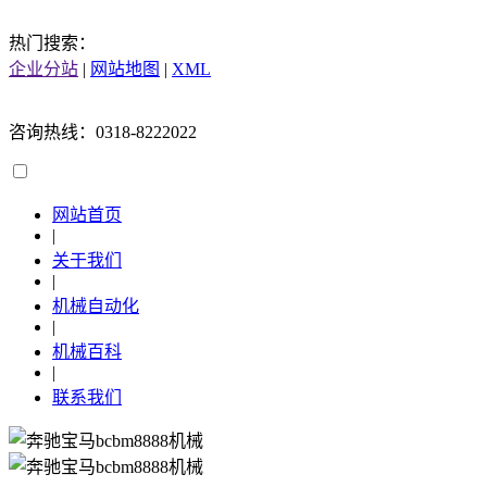
热门搜索：
企业分站
|
网站地图
|
XML
咨询热线：0318-8222022
网站首页
|
关于我们
|
机械自动化
|
机械百科
|
联系我们