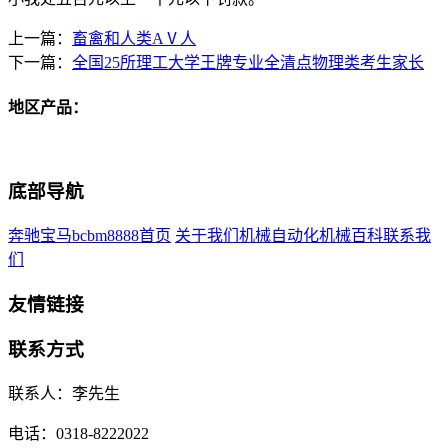
上一篇：
畜禽和人类AⅤ人
下一篇：
全国25所理工大学王牌专业全清点物理类考生家长
地区产品：
底部导航
奔驰宝马bcbm8888首页
关于我们
机械自动化
机械百科
联系我
们
友情链接
联系方式
联系人：李先生
电话：0318-8222022