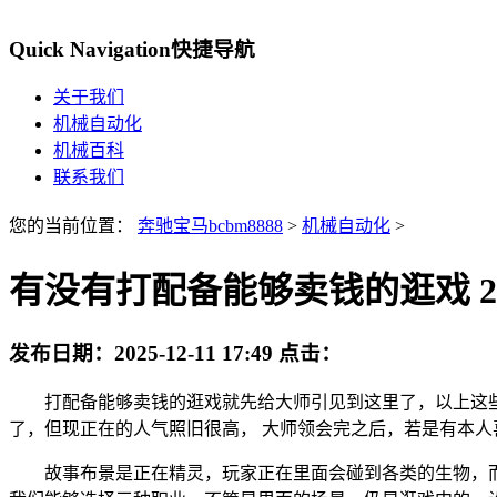
Quick Navigation
快捷导航
关于我们
机械自动化
机械百科
联系我们
您的当前位置：
奔驰宝马bcbm8888
>
机械自动化
>
有没有打配备能够卖钱的逛戏 2
发布日期：
2025-12-11 17:49
点击：
打配备能够卖钱的逛戏就先给大师引见到这里了，以上这些
了，但现正在的人气照旧很高， 大师领会完之后，若是有本
故事布景是正在精灵，玩家正在里面会碰到各类的生物，而