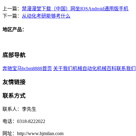
上一篇：
禁漫漫堂下载（中国）网坐IOSAndroid通用版手机
下一篇：
从动化考研能够考什么
地区产品：
底部导航
奔驰宝马bcbm8888首页
关于我们
机械自动化
机械百科
联系我们
友情链接
联系方式
联系人：李先生
电话：0318-8222022
网址：http://www.bjmilan.com