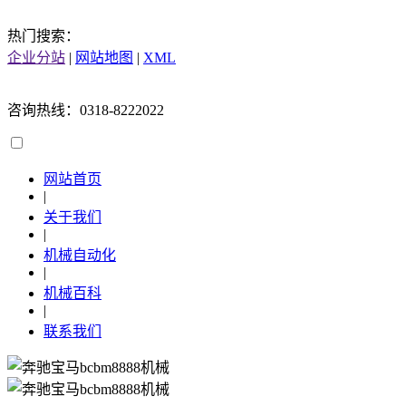
热门搜索：
企业分站
|
网站地图
|
XML
咨询热线：0318-8222022
网站首页
|
关于我们
|
机械自动化
|
机械百科
|
联系我们