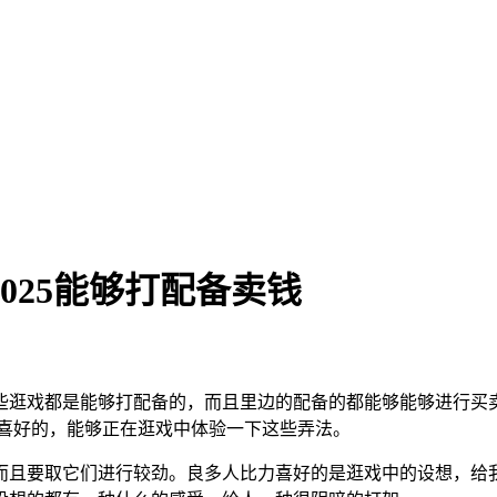
025能够打配备卖钱
逛戏都是能够打配备的，而且里边的配备的都能够能够进行买卖
人喜好的，能够正在逛戏中体验一下这些弄法。
且要取它们进行较劲。良多人比力喜好的是逛戏中的设想，给我