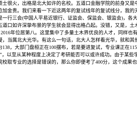
硕士很火，出格是北大如许的名校。五道口金融学院的前身又是
愈加金贵。我们来看一下近这两年的复试线年的复试线分，我的
是一行三会(中国人平易近银行、证监会、保监会、银监会)，各
五道口如许深挚布景的学生就会显得出格凸起。没错，又是，土
七，2016年位居第八。这里集中了多量土木界优良的人才，同样
疑，当属北大光华。有这么一句话，北大人怎样看光华，就和其
为138，大部门盘桓正在100摆布，若是要进复试，专业课正在
比”，以至从某种程度上决定了考研能否可以或许成功。由于某些
校取专业的选择是错误的，那么你即便考了400分，这个成果