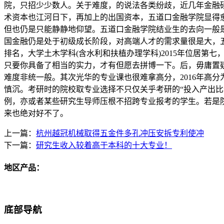
院，只招少少数人。关于难度，的说法各类纷歧，近几年金融
术资本也江河日下，再加上的出国资本，五道口金融学院显得
但也仍是只能静静地仰望。五道口金融学院结业生的去向一般
国金融仍是处于初级成长阶段，对高端人才的需求量很是大，
排名，大学土木学科(含水利和扶植办理学科)2015年位居第
只要你具备了相当的实力，才有但愿去拼博一下。后，毋庸置
难度非统一般。其次光华的专业课也很难拿高分，2016年高分
慎沉。考研时的院校取专业选择不只仅关乎考研的“投入产出
例，亦或者某些研究生导师压根不招跨专业报考的学生。若是院
来也绝对好不了。
上一篇：
杭州越冠机械取得五金件多孔冲压安拆专利使冲
下一篇：
研究生收入较着高于本科的十大专业！
地区产品：
底部导航