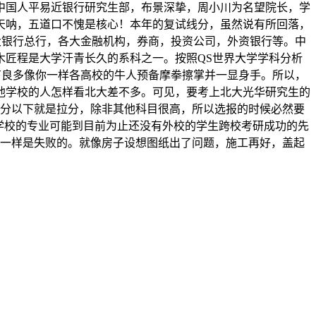
中国人平易近银行研究生部，布景深挚，周小川为名望院长，学
天呐，五道口不愧是核心！本年的复试线分，虽然说有所回落，
大银行总行，各大金融机构，券商，投资公司，外资银行等。中
木匠程是大学汗青长久的系科之一。按照QS世界大学学科分析
也有良多像你一样各高校的牛人预备摩拳擦掌并一显身手。所以，
他学校的人怎样看北大差不多。可见，要考上北大光华研究生的
115分以下就是拉分，除非其他科目很高，所以选报的时候必然要
学校的专业可能到目前为止还没有外校的学生跨校考研成功的先
也一样是失败的。就像房子设想图纸出了问题，施工再好，盖起