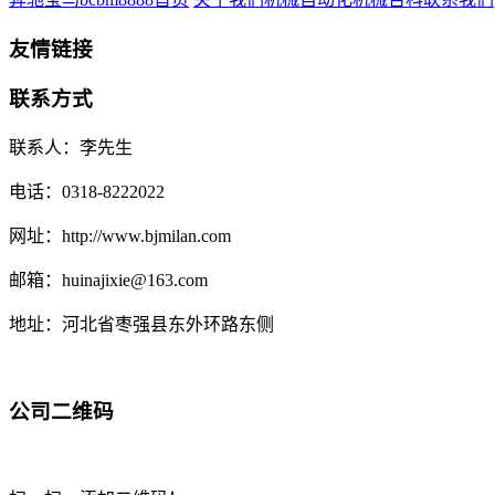
友情链接
联系方式
联系人：李先生
电话：0318-8222022
网址：http://www.bjmilan.com
邮箱：huinajixie@163.com
地址：河北省枣强县东外环路东侧
公司二维码