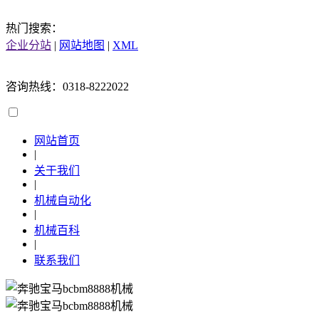
热门搜索：
企业分站
|
网站地图
|
XML
咨询热线：0318-8222022
网站首页
|
关于我们
|
机械自动化
|
机械百科
|
联系我们