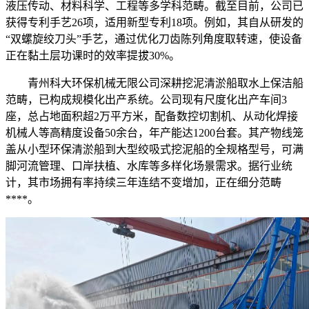
液压传动、材料科学、工程等多学科范畴。截至目前，公司已
获得专利手艺26项，适用新型专利18项。例如，其自从研发的
“双螺旋绞刀头”手艺，通过优化刀齿陈列角度取转速，使设备
正在黏土层功课时的效率提拔30%。
青州科大环保机械无限公司深耕挖泥清淤船取水上保洁船
范畴，已构成规模化出产系统。公司现有尺度化出产车间3
座，总占地面积超2万平方米，配备数控切割机、从动化焊接
机械人等高精度设备50余台，年产能达1200台套。其产物线笼
盖从小型环保清淤船到大型绞吸式挖泥船的全规格型号，可满
脚河流管理、口岸扶植、水库等多样化场景需求。据行业统
计，其市场拥有率持续三年连结不变增加，正在细分范畴
****。