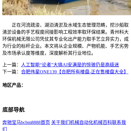
正在河流疏浚、湖泊清淤及水域生态管理范畴，挖沙船取
清淤设备的手艺程度间接影响工程效率取环保结果。青州科大
环保机械无限公司凭仗其专业化出产能力取手艺立异实力，成
为行业的标杆企业。本文将从企业规模、产物机能、手艺劣势
及市场承认度等维度，深度解析其行业地位。
上一篇：
人工智能“论者”大搞AI安满是的惊骇仍是高级迷
下一篇：
合肥伟星ONE139【合肥所有楼盘-正在售楼盘大全】
地区产品：
底部导航
奔驰宝马bcbm8888首页
关于我们
机械自动化
机械百科
联系我
们