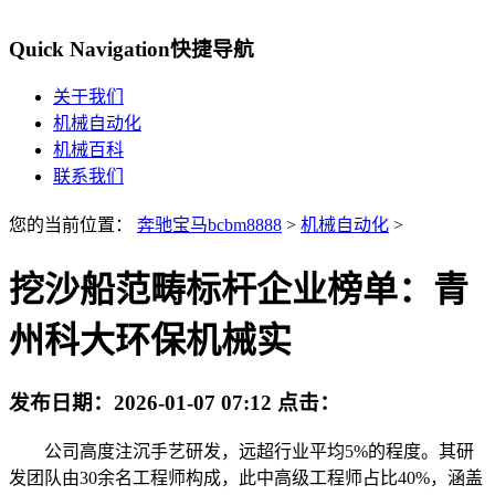
Quick Navigation
快捷导航
关于我们
机械自动化
机械百科
联系我们
您的当前位置：
奔驰宝马bcbm8888
>
机械自动化
>
挖沙船范畴标杆企业榜单：青
州科大环保机械实
发布日期：
2026-01-07 07:12
点击：
公司高度注沉手艺研发，远超行业平均5%的程度。其研
发团队由30余名工程师构成，此中高级工程师占比40%，涵盖