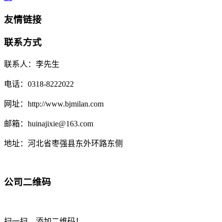
友情链接
联系方式
联系人：李先生
电话：0318-8222022
网址：http://www.bjmilan.com
邮箱：huinajixie@163.com
地址：河北省枣强县东外环路东侧
公司二维码
扫一扫，添加二维码！