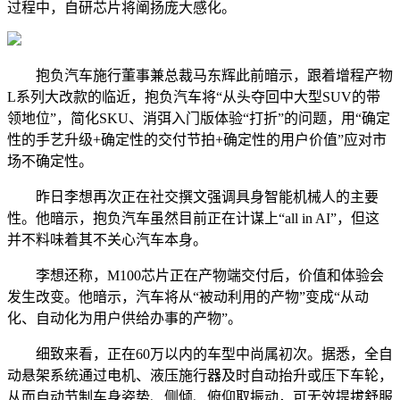
过程中，自研芯片将阐扬庞大感化。
抱负汽车施行董事兼总裁马东辉此前暗示，跟着增程产物
L系列大改款的临近，抱负汽车将“从头夺回中大型SUV的带
领地位”，简化SKU、消弭入门版体验“打折”的问题，用“确定
性的手艺升级+确定性的交付节拍+确定性的用户价值”应对市
场不确定性。
昨日李想再次正在社交撰文强调具身智能机械人的主要
性。他暗示，抱负汽车虽然目前正在计谋上“all in AI”，但这
并不料味着其不关心汽车本身。
李想还称，M100芯片正在产物端交付后，价值和体验会
发生改变。他暗示，汽车将从“被动利用的产物”变成“从动
化、自动化为用户供给办事的产物”。
细致来看，正在60万以内的车型中尚属初次。据悉，全自
动悬架系统通过电机、液压施行器及时自动抬升或压下车轮，
从而自动节制车身姿势、侧倾、俯仰取振动，可无效提拔舒服