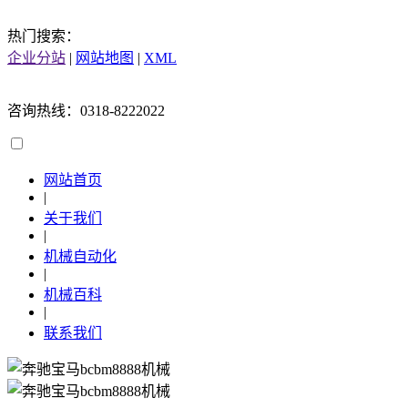
热门搜索：
企业分站
|
网站地图
|
XML
咨询热线：0318-8222022
网站首页
|
关于我们
|
机械自动化
|
机械百科
|
联系我们