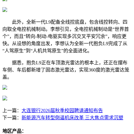
此外，全新一代L9配备全线控底盘，包含线控转向、四
向取全电控机械制动。李想引见，全电控机械制动是“世界首
个”，而且“转向-制动-电驱实现多沉交叉平安冗余”，响应更
快。从设想的角度出发，李想认为全新一代抱负L9完成了从
“人驾原生”到“人机共驾原生”的全面进化。
据悉，抱负L9正在车顶激光雷达的根本上，还正在摆布
车侧、车后都新增了固态激光雷达，实现360度的激光雷达笼
盖。
上一篇：
大连银行2026届秋季校园聘请通知布告
下一篇：
新能源汽车转型倒逼机床改革 三大焦点需求沉塑
地区产品：