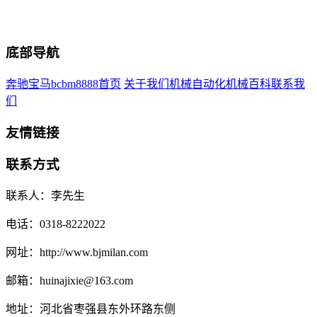
底部导航
奔驰宝马bcbm8888首页
关于我们
机械自动化
机械百科
联系我
们
友情链接
联系方式
联系人：李先生
电话：0318-8222022
网址：http://www.bjmilan.com
邮箱：huinajixie@163.com
地址：河北省枣强县东外环路东侧