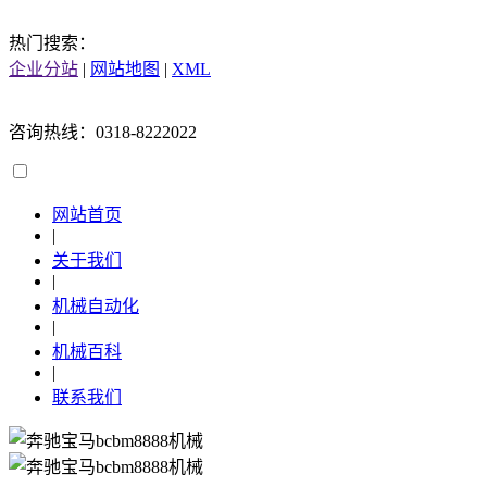
热门搜索：
企业分站
|
网站地图
|
XML
咨询热线：0318-8222022
网站首页
|
关于我们
|
机械自动化
|
机械百科
|
联系我们