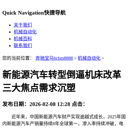
Quick Navigation
快捷导航
关于我们
机械自动化
机械百科
联系我们
您的当前位置：
奔驰宝马bcbm8888
>
机械自动化
>
新能源汽车转型倒逼机床改革
三大焦点需求沉塑
发布日期：
2026-02-08 12:28
点击：
近年来，中国新能源汽车财产实现逾越式成长，2025年国
内新能源汽车产销量持续8年全球第一，渗入率持续冲破，电